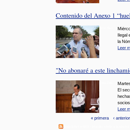
Contenido del Anexo 1 “huel
Foto: Avc
Miérco
Ilegal
la Nóm
Leer 
"No abonaré a este linchami
Foto: Avc
Martes
El sec
hechas
socios
Leer 
« primera
‹ anterior
Suscribirse a RSS - tres por ciento a la nómina