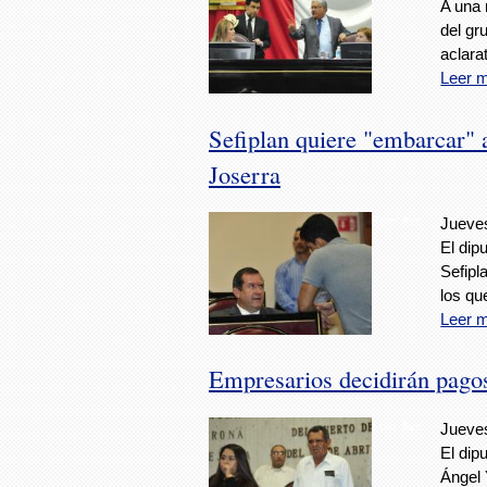
A una 
del gr
aclara
Leer 
Sefiplan quiere "embarcar" 
Joserra
Foto: Avc
Jueves
El dip
Sefipl
los qu
Leer 
Empresarios decidirán pagos
Foto: Avc
Jueves
El dip
Ángel 