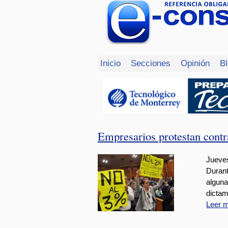
Inicio
Secciones
Opinión
B
Empresarios protestan contr
Foto: Avc
Jueves
Durant
alguna
dictam
Leer 