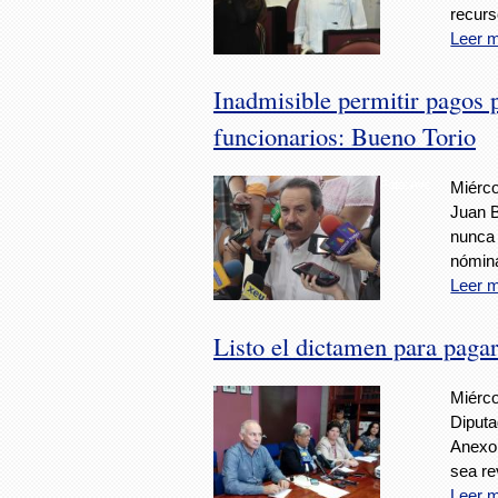
recurs
Leer 
Inadmisible permitir pagos 
funcionarios: Bueno Torio
Foto: Avc
Miérco
Juan B
nunca 
nómin
Leer 
Listo el dictamen para pag
Miérco
Diputa
Anexo 
sea re
Leer 