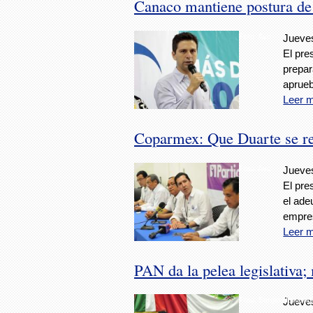
Canaco mantiene postura de
Foto: Avc
Jueves
El pre
prepar
apruebe
Leer 
Coparmex: Que Duarte se res
Foto: Avc
Jueves
El pre
el ade
empre
Leer 
PAN da la pelea legislativa
Foto: Sergio Hernánd
Jueves