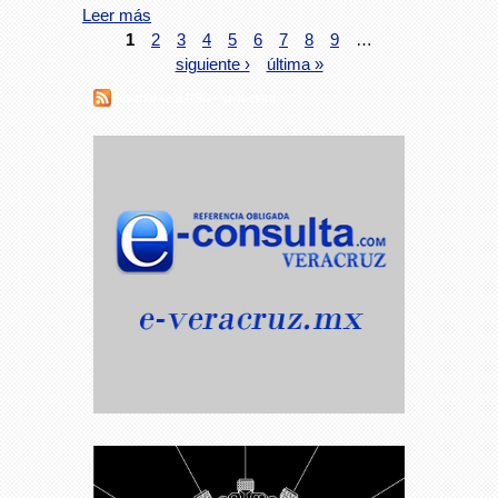
Leer más
1
2
3
4
5
6
7
8
9
…
siguiente ›
última »
Suscribirse a RSS - secuestro