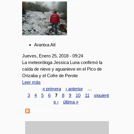
Foto: Avc
Arantxa Atl
Jueves, Enero 25, 2018 - 09:24
La meteoróloga Jessica Luna confirmó la
caída de nieve y aguanieve en el Pico de
Orizaba y el Cofre de Perote
Leer más
« primera
‹ anterior
…
3
4
5
6
7
8
9
10
11
siguient
e ›
última »
Suscribirse a RSS - pico de Orizaba