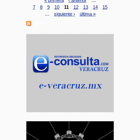
« primera
‹ anterior
…
7
8
9
10
11
12
13
14
15
…
siguiente ›
última »
Suscribirse a RSS - PC