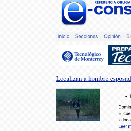
Inicio
Secciones
Opinión
B
Localizan a hombre esposad
Doming
El cue
la loc
Leer 