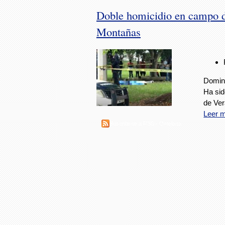
Doble homicidio en campo d
Montañas
Doming
Ha sid
de Ve
Leer 
Suscribirse a RSS - Omelaca