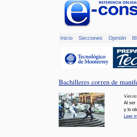
Inicio
Secciones
Opinión
B
Bachilleres corren de manife
Foto: Sergio Hernánd
Vierne
Al ser
y lo o
Leer 