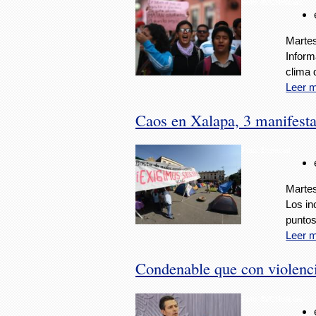
Foto: AVCNoticias
Martes
Inform
clima d
Leer 
Caos en Xalapa, 3 manifesta
Foto: Especial
Martes
Los in
puntos
Leer 
Condenable que con violencia
Foto: AVCNoticias