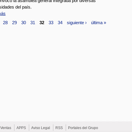
nvocó la asamblea general integrada por diversas
sidades del país.
más
28
29
30
31
32
33
34
siguiente ›
última »
Ventas
APPS
Aviso Legal
RSS
Portales del Grupo