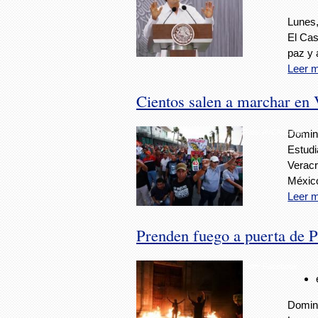
Lunes,
El Cas
paz y 
Leer 
Cientos salen a marchar en 
Foto: AVCNoticias
Doming
Estudi
Veracr
Méxic
Leer 
Prenden fuego a puerta de P
Foto: Facebook
Doming