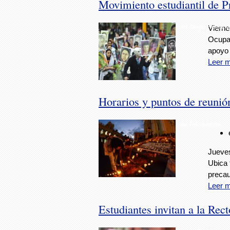
Movimiento estudiantil de 
Foto: Sergio Hernánd
Vierne
Ocupar
apoyo 
Leer 
Horarios y puntos de reunió
Foto: AVCNoticias
Jueves
Ubica 
precau
Leer 
Estudiantes invitan a la Re