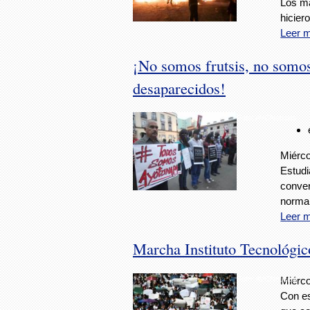
Los ma
hicier
Leer 
¡No somos frutsis, no somos
desaparecidos!
Foto: AVCNoticias
Miérco
Estudi
conver
normal
Leer 
Marcha Instituto Tecnológic
Foto: AVCNoticias
Miérco
Con es