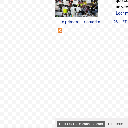
que co
univer
Leer 
« primera
‹ anterior
…
26
27
Suscribirse a RSS - marcha
PERIÓDICO e-consulta.com
Directorio