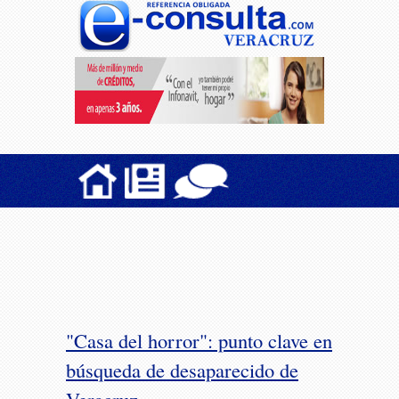
"Casa del horror": punto clave en
búsqueda de desaparecido de