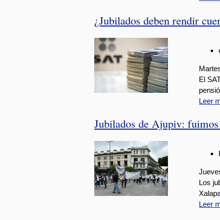
¿Jubilados deben rendir cu
Martes
El SAT
pensió
Leer 
Jubilados de Ajupiv: fuimos
Jueves
Los ju
Xalapa
Leer 