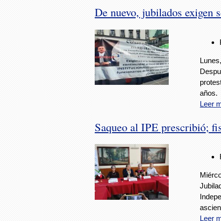
De nuevo, jubilados exigen s
Lunes,
Despué
protes
años.
Leer 
Saqueo al IPE prescribió; fi
Miérco
Jubila
Indepe
ascie
Leer 