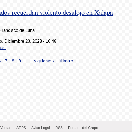
ados recuerdan violento desalojo en Xalapa
Francisco de Luna
, Diciembre 23, 2023 - 16:48
más
6
7
8
9
…
siguiente ›
última »
Ventas
APPS
Aviso Legal
RSS
Portales del Grupo