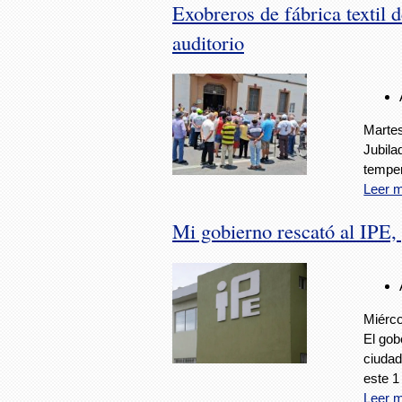
Exobreros de fábrica textil 
auditorio
Martes
Jubila
temper
Leer 
Mi gobierno rescató al IPE,
Miérco
El gob
ciudad
este 
Leer 