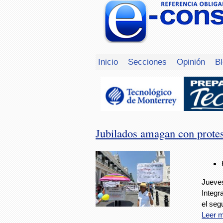
Inicio
Secciones
Opinión
B
Jubilados amagan con protes
Jueves
Integr
el segu
Leer 