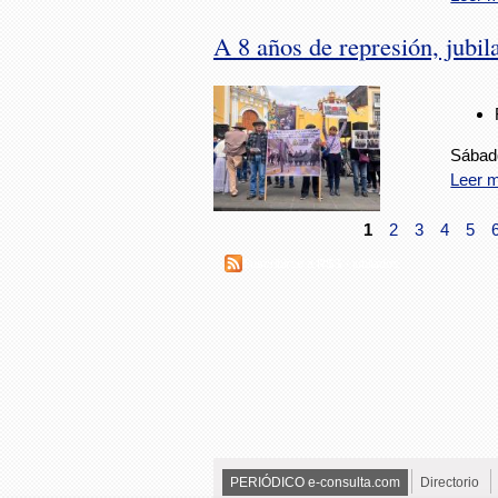
A 8 años de represión, jubil
Sábado
Leer 
1
2
3
4
5
Suscribirse a RSS - jubilados
PERIÓDICO e-consulta.com
Directorio