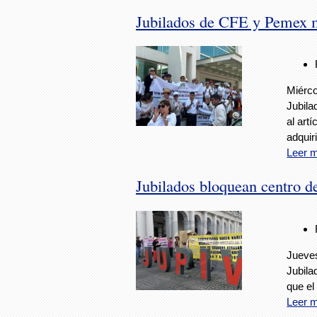
Jubilados de CFE y Pemex m
Miérco
Jubila
al art
adquir
Leer 
Jubilados bloquean centro d
Jueves
Jubila
que el
Leer 