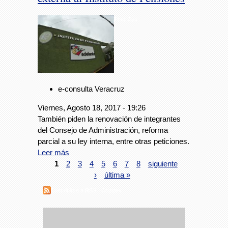
Foto: Avc
e-consulta Veracruz
Viernes, Agosto 18, 2017 - 19:26
También piden la renovación de integrantes
del Consejo de Administración, reforma
parcial a su ley interna, entre otras peticiones.
Leer más
1
2
3
4
5
6
7
8
siguiente
›
última »
Suscribirse a RSS - Copipev