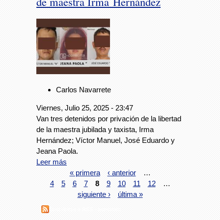
de maestra Irma Hernández
Carlos Navarrete
Viernes, Julio 25, 2025 - 23:47
Van tres detenidos por privación de la libertad
de la maestra jubilada y taxista, Irma
Hernández; Víctor Manuel, José Eduardo y
Jeana Paola.
Leer más
« primera
‹ anterior
…
4
5
6
7
8
9
10
11
12
…
siguiente ›
última »
Suscribirse a RSS - asesinato