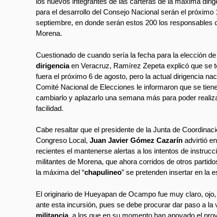
los nuevos integrantes de las carteras de la máxima dirig
para el desarrollo del Consejo Nacional serán el próximo 
septiembre, en donde serán estos 200 los responsables d
Morena.
Cuestionado de cuando sería la fecha para la elección de
dirigencia
en Veracruz, Ramírez Zepeta explicó que se t
fuera el próximo 6 de agosto, pero la actual dirigencia nac
Comité Nacional de Elecciones le informaron que se tiene
cambiarlo y aplazarlo una semana más para poder realiz
facilidad.
Cabe resaltar que el presidente de la Junta de Coordinació
Congreso Local,
Juan Javier Gómez Cazarín
advirtió e
recientes el mantenerse alertas a los intentos de instrucc
militantes de Morena, que ahora corridos de otros partido
la máxima del “
chapulineo
” se pretenden insertar en la e
El originario de Hueyapan de Ocampo fue muy claro, ojo
ante esta incursión, pues se debe procurar dar paso a la
militancia
, a los que en su momento han apoyado el pro