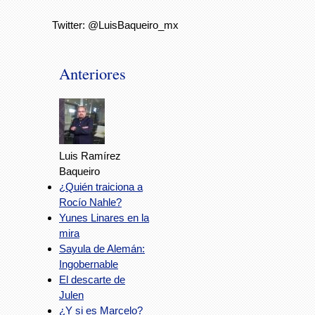
Twitter: @LuisBaqueiro_mx
Anteriores
Luis Ramírez
Baqueiro
¿Quién traiciona a
Rocío Nahle?
Yunes Linares en la
mira
Sayula de Alemán:
Ingobernable
El descarte de
Julen
¿Y si es Marcelo?