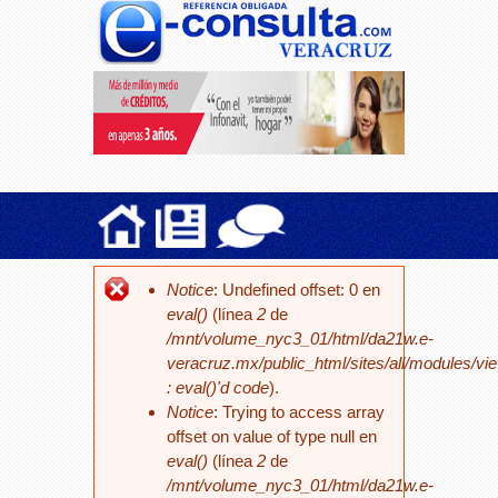
Notice
: Undefined offset: 0 en
eval()
(línea
2
de
/mnt/volume_nyc3_01/html/da21w.e-
veracruz.mx/public_html/sites/all/modules/vi
: eval()'d code
).
Notice
: Trying to access array
offset on value of type null en
eval()
(línea
2
de
/mnt/volume_nyc3_01/html/da21w.e-