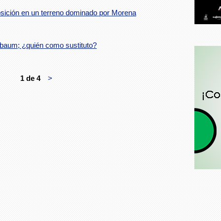
osición en un terreno dominado por Morena
nbaum; ¿quién como sustituto?
1 de 4
>