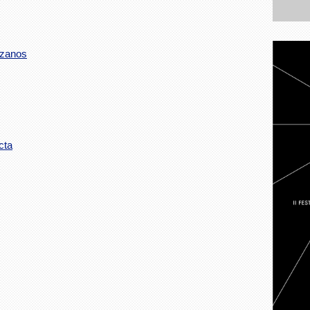
uzanos
cta