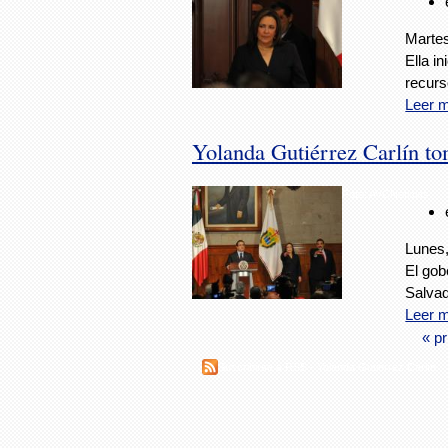
Martes
Ella i
recurs
Leer 
Yolanda Gutiérrez Carlín to
Foto: AVCNoticias
Lunes,
El gob
Salvad
Leer 
« p
Suscribirse a RSS - Yolanda Gutiérrez Carlín