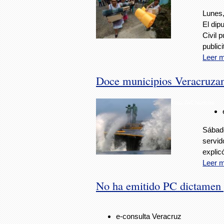
Lunes,
El dip
Civil 
publici
Leer 
Doce municipios Veracruzan
Foto: AVCNoticias
Sábado
servid
explic
Leer 
No ha emitido PC dictamen p
e-consulta Veracruz