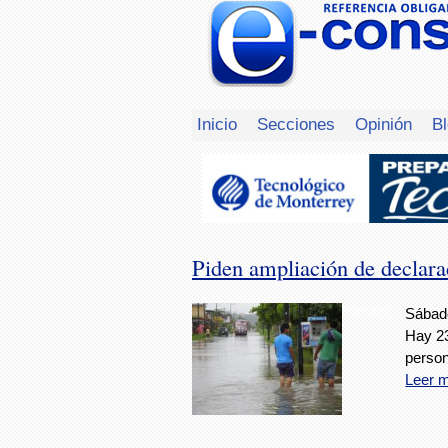
Inicio
Secciones
Opinión
B
Piden ampliación de declara
Foto: AVC
Sábado
Hay 23
person
Leer 