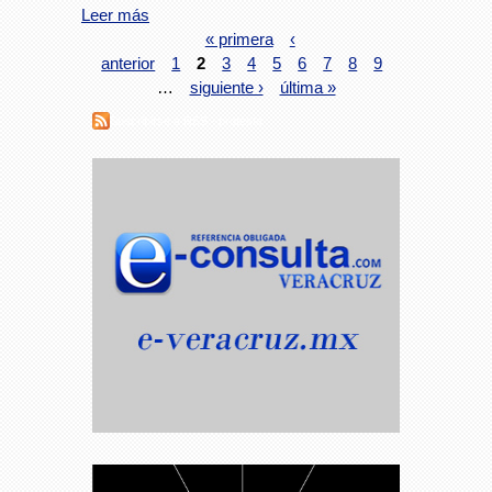
Leer más
« primera
‹
anterior
1
2
3
4
5
6
7
8
9
…
siguiente ›
última »
Suscribirse a RSS - protesta