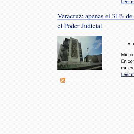
Leer 
Veracruz: apenas el 31% de
el Poder Judicial
Foto: Avc
Miérco
En con
mujere
Leer 
Suscribirse a RSS - magistradas