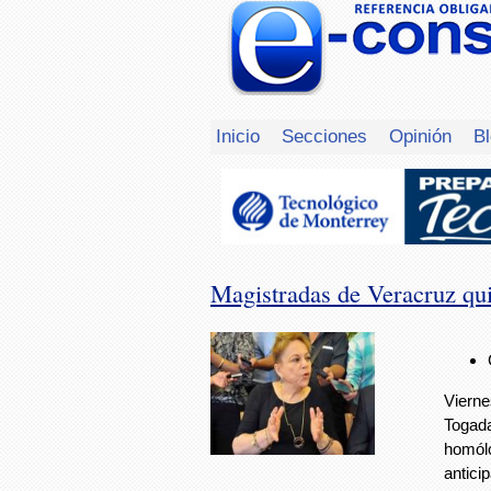
Inicio
Secciones
Opinión
B
Magistradas de Veracruz quie
Vierne
Togada
homólo
antici