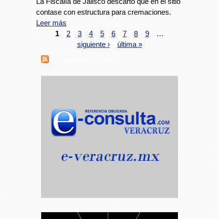
La Fiscalía de Jalisco descartó que en el sitio
contase con estructura para cremaciones.
Leer más
1
2
3
4
5
6
7
8
9
…
siguiente ›
última »
Suscribirse a RSS - Jalisco