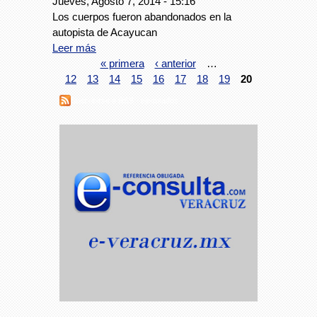
Jueves, Agosto 7, 2014 - 15:16
Los cuerpos fueron abandonados en la
autopista de Acayucan
Leer más
« primera
‹ anterior
…
12
13
14
15
16
17
18
19
20
Suscribirse a RSS - ejecutados