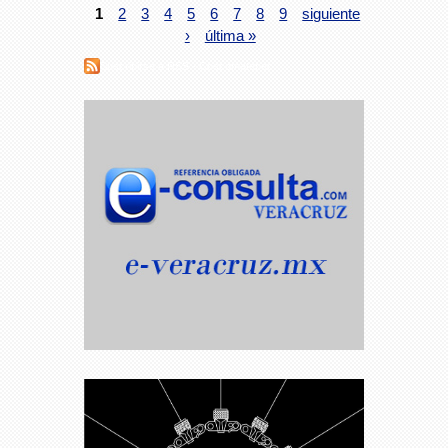
1
2
3
4
5
6
7
8
9
siguiente
›
última »
Suscribirse a RSS - Coscomatepec