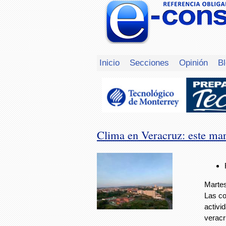
Inicio
Secciones
Opinión
B
Clima en Veracruz: este mar
Martes
Las co
activi
verac