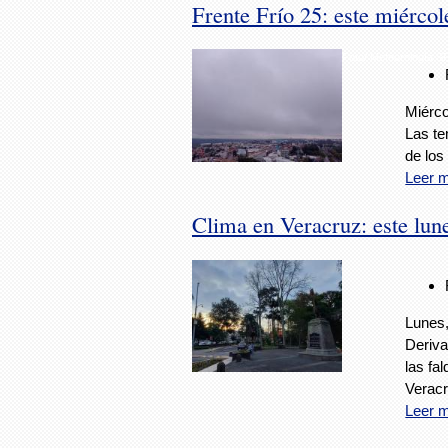
Frente Frío 25: este miércol
Foto/ Meteorología 
Miérco
Las te
de los
Leer 
Clima en Veracruz: este lun
Lunes,
Deriva
las fa
Verac
Leer 