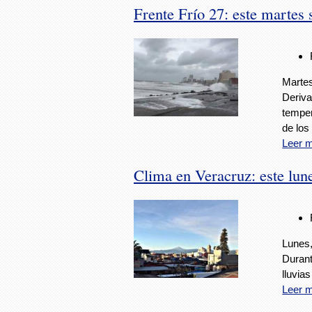
Frente Frío 27: este martes
Martes
Deriva
temper
de los
Leer 
Clima en Veracruz: este lun
Lunes,
Durant
lluvia
Leer 