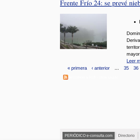
Frente Frío 24: se prevé nie
Doming
Deriva
territ
mayorí
Leer 
« primera
‹ anterior
…
35
36
Suscribirse a RSS - clima tuxpan
PERIÓDICO e-consulta.com
Directorio