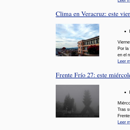
Leer 
Clima en Veracruz: este vier
Vierne
Por la
en el 
Leer 
Frente Frío 27: este miércol
Miérco
Tras s
Frente
Leer 