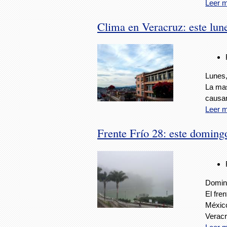
Leer 
Clima en Veracruz: este lun
Lunes,
La mas
causan
Leer 
Frente Frío 28: este domingo
Doming
El fre
México
Verac