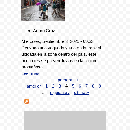
Arturo Cruz
Miércoles, Septiembre 3, 2025 - 09:33
Derivado una vaguada y una onda tropical
ubicada en la zona centro del país, este
miércoles se prevén lluvias en la región
montañosa.
Leer más
« primera
‹
anterior
1
2
3
4
5
6
7
8
9
…
siguiente ›
última »
Suscribirse a RSS - clima tuxpan