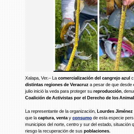
Comercializan cangrejo azul pese a veda en Verac
Xalapa, Ver.– La
comercialización del cangrejo azul
c
Comercializan cangrejo azul pese a ved
distintas regiones de Veracruz
a pesar de que desde 
julio inició la veda para proteger su
reproducción
, denu
Coalición de Activistas por el Derecho de los Animal
La representante de la organización,
Lourdes Jiménez
que la
captura, venta
y
consumo
de esta especie pers
municipios del norte, centro y sur del estado, situación
riesgo la recuperación de sus
poblaciones.