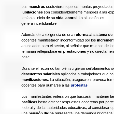
Los
maestros
sostuvieron que los montos proyectados 
jubilaciones
son considerablemente menores a las exp
tenían al inicio de su
vida laboral
. La situación les
genera incertidumbre.
Además de la exigencia de una
reforma al sistema de
docentes manifestaron inconformidad por los
increment
anunciados para el sector, al señalar que muchos de lo
terminan reflejándose en
prestaciones
y no directament
base.
Durante el recorrido también surgieron señalamientos 
descuentos salariales
aplicados a trabajadores que par
movilizaciones
. La situación, aseguraron, provoca tem
docentes para sumarse a las
protestas
.
Los manifestantes reiteraron que buscarán mantener l
pacíficas
hasta obtener respuestas concretas por parte
federal y de las autoridades educativas, al considerar q
una
pensión digna
representa una demanda prioritaria 